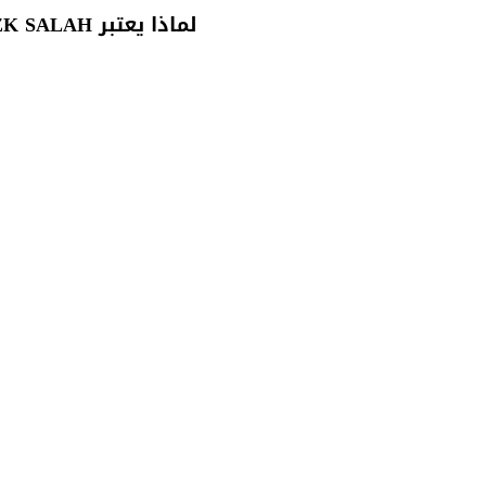
لماذا يعتبر REZK SALAH خيارًا ممتازًا؟