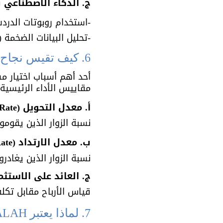
ج. الذكاء الاصطناعي في التسويق (
-استخدام روبوتات الدردشة (Chatbots) لتحسين خدمة 
-تحليل البيانات الضخمة (Big Data Analytics) لفهم سلوك المستهلك
6. كيف تقيس نجاح حملاتك التسويقية؟
أحد أهم أسباب اختيار 
مقاييس الأداء الرئيسية (KPIs - Key Performance Indicators) التي يجب متابع
أ. معدل التحويل (Conversion Rate)
نسبة الزوار الذين يقومو
ب. معدل الارتداد (Bounce Rate)
نسبة الزوار الذين يغادر
ج. العائد على الاستثمار (Return on Investment
قياس الأرباح مقابل تكل
7. لماذا يعتبر REZK SALAH خبيرًا في التسويق السعودي؟