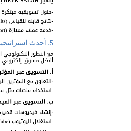
يتميز REZK SALAH بـ:
-حلول تسويقية مبتكرة (Innovative Solutions)
-نتائج قابلة للقياس (Measurable Results).
-خدمة عملاء ممتازة (Customer Support).
5. أحدث استراتيجيات التسويق الإلكتروني في السعودية
مع التطور التكنولوجي ال
أفضل مسوق إلكتروني في
أ. التسويق عبر المؤثرين (ncer Marketing
-التعاون مع المؤثرين الرقميين (Digital Influencers) في السعودية لت
-استخدام منصات مثل سناب شات (Snapchat) و تيك توك (TikTok) 
ب. التسويق عبر الفيديو ( Marketing
-إنشاء فيديوهات قصيرة (Short-Form Videos) لجذب الان
-استغلال اليوتيوب (YouTube) كأحد أقوى منصات التسويق في العالم العربي.