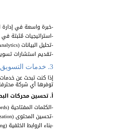
-خبرة واسعة في إدارة الحملات ال
-استراتيجيات مُثبتة في تح
-تحليل البيانات (Data Analytics) لتحقيق أفضل النتائج.
-تقديم استشارات تسوي
3. خدمات التسويق الإلكتروني في السعودية: ما الذي تقدمه الشركات الرائدة؟
إذا كنت تبحث عن خدمات
توفرها أي شركة محترفة
أ. تحسين محركات البحث (Search Engine Optimization
-الكلمات المفتاحية (Keywords) البحثية.
-تحسين المحتوى (Content Optimization).
-بناء الروابط الخلفية (Backlinking).