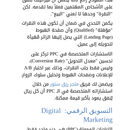
على الأشخاص المهتمين فعلاً بما تقدمه. لكن 
"النقرة" وحدها لا تعني "البيع". 
يكمن التحدي في ضمان أن تكون هذه النقرات 
"مؤهلة" (Qualified) وأن صفحة الهبوط 
(Landing Page) التي يصل إليها الزائر مُهيأة 
لتحويله إلى عميل. 
الاستشارات المتخصصة في PPC تركز على 
تحسين "معدل التحويل" (Conversion Rate)، 
وليس فقط جلب النقرات، وذلك عبر اختبار A/B 
للإعلانات وصفحات الهبوط وتحليل سلوك الزوار. 
ويضمن لك فريق 
متجر رزق ستور
 من خلال 
استشاراته المتخصصة في الـ PPC أن كل ريال 
يُنفق يعود بأكبر قيمة ممكنة.
التسويق الرقمي: Digital 
Marketing
الإعلانات الممولة (PPC) هي جزء واحد فقط، 