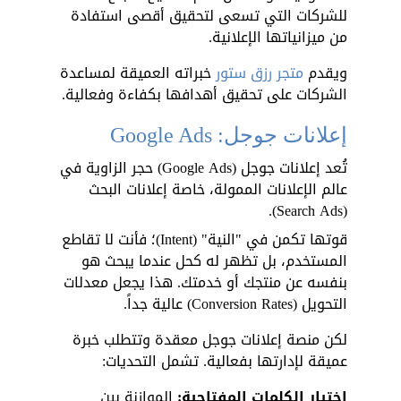
للشركات التي تسعى لتحقيق أقصى استفادة 
من ميزانياتها الإعلانية.
ويقدم 
متجر رزق ستور
 خبراته العميقة لمساعدة 
الشركات على تحقيق أهدافها بكفاءة وفعالية.
إعلانات جوجل: Google Ads
تُعد إعلانات جوجل (Google Ads) حجر الزاوية في 
عالم الإعلانات الممولة، خاصة إعلانات البحث 
(Search Ads). 
قوتها تكمن في "النية" (Intent)؛ فأنت لا تقاطع 
المستخدم، بل تظهر له كحل عندما يبحث هو 
بنفسه عن منتجك أو خدمتك. هذا يجعل معدلات 
التحويل (Conversion Rates) عالية جداً.
لكن منصة إعلانات جوجل معقدة وتتطلب خبرة 
عميقة لإدارتها بفعالية. تشمل التحديات:
اختيار الكلمات المفتاحية:
 الموازنة بين 