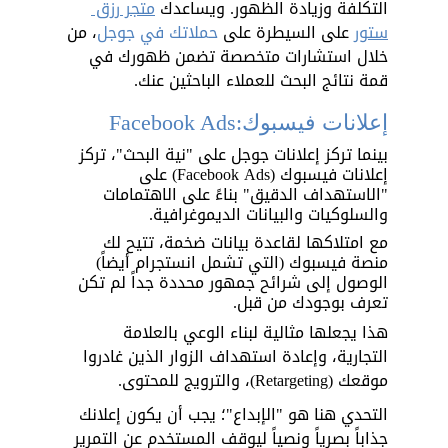
التكلفة وزيادة الظهور. ويساعدك 
متجر رزق 
ستور
 على السيطرة على 
حملاتك في جوجل
، من 
خلال استشارات متخصصة تضمن ظهورك في 
قمة نتائج البحث للعملاء الباحثين عنك.
إعلانات فيسبوك:Facebook Ads
بينما تركز إعلانات جوجل على "نية البحث"، تركز 
إعلانات فيسبوك (Facebook Ads) على 
"الاستهداف الدقيق" بناءً على الاهتمامات 
والسلوكيات والبيانات الديموغرافية. 
مع امتلاكها لقاعدة بيانات ضخمة، تتيح لك 
منصة فيسبوك (التي تشمل انستجرام أيضاً) 
الوصول إلى شرائح جمهور محددة جداً لم تكن 
تعرف بوجودك من قبل.
هذا يجعلها مثالية لبناء الوعي بالعلامة 
التجارية، وإعادة استهداف الزوار الذين غادروا 
موقعك (Retargeting)، والترويج للمحتوى. 
التحدي هنا هو "الإبداع"؛ يجب أن يكون إعلانك 
جذاباً بصرياً ونصياً ليوقف المستخدم عن التمرير 