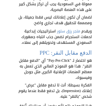
ممولة في السعودية يجب أن تركز بشكل كبير 
على هذه المنصة البصرية، 
لضمان أن تكون إعلاناتك ليس فقط جميلة، بل 
ومصممة لتحقيق هدف تجاري واضح. 
ويقدم 
متجر رزق ستور
 استراتيجيات إبداعية 
لحملات انستجرام تضمن جذب انتباه جمهورك 
السعودي المستهدف وتحويلهم إلى عملاء.
الدفع مقابل النقر: PPC
هو اختصار لـ "Pay-Per-Click" أي "الدفع مقابل 
النقر". هذا هو النموذج المالي الذي تعمل به 
معظم المنصات الإعلانية الكبرى مثل جوجل 
وفيسبوك. 
الفكرة بسيطة: أنت لا تدفع مقابل "عرض" 
إعلانك (Impression)، بل تدفع فقط عندما يقوم 
شخص "بالنقر" عليه.
هذا النموذج رائع لأنه يضمن أن ميزانيتك تُنفق 