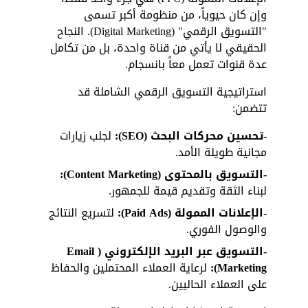
وإن كان حيوياً، من منظومة أكبر تسمى 
"التسويق الرقمي" (Digital Marketing). النجاح 
الحقيقي لا يأتي من قناة واحدة، بل من تكامل 
عدة قنوات تعمل معاً بانسجام.
استراتيجية التسويق الرقمي الشاملة قد 
تتضمن:
-تحسين محركات البحث (SEO):
 لجلب زيارات 
مجانية طويلة الأمد.
-التسويق بالمحتوى (Content Marketing):
لبناء الثقة وتقديم قيمة للجمهور.
-الإعلانات الممولة (Paid Ads):
 لتسريع النتائج 
والوصول الفوري.
-التسويق عبر البريد الإلكتروني (Email 
Marketing):
 لرعاية العملاء المحتملين والحفاظ 
على العملاء الحاليين.