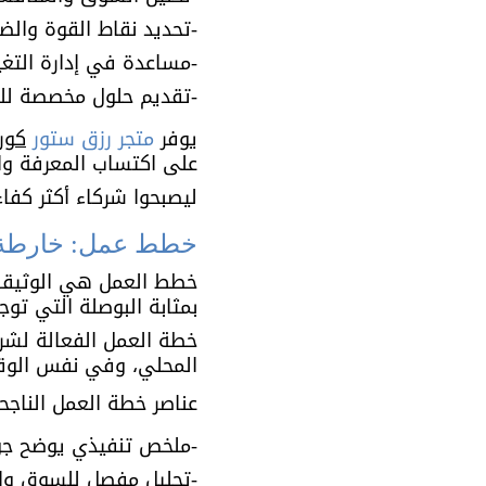
-تحديد نقاط القوة والض
-مساعدة في إدارة التغ
-تقديم حلول مخصصة لل
يوفر 
متجر رزق ستور
كور
على اكتساب المعرفة وال
ليصبحوا شركاء أكثر كفا
خطط عمل: خارطة ا
خطط العمل هي الوثيقة ا
بمثابة البوصلة التي تو
خطة العمل الفعالة لشر
المحلي، وفي نفس الوقت
عناصر خطة العمل الناجح
-ملخص تنفيذي يوضح جو
-تحليل مفصل للسوق وا