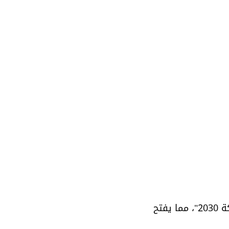
تشهد المملكة العربية السعودية تحولاً اقتصادياً غير مسبوق في ظل "رؤية المملكة 2030"، مما يفتح 