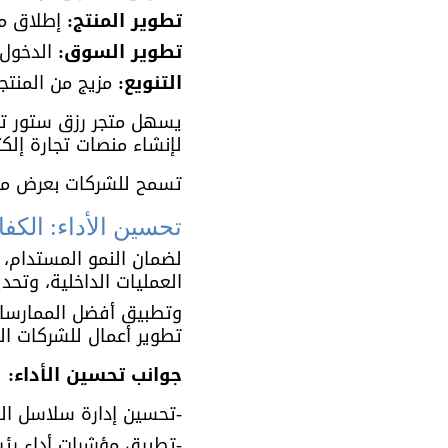
تطوير المنتج:
 إطلاق م
تطوير السوق:
 الدخول
التنويع: 
مزيج من المنتج
يسهل متجر رزق ستور تطب
لإنشاء منصات تجارة إلكت
تسمح للشركات بعرض منت
تحسين الأداء: الكفاء
لضمان النمو المستدام، 
العمليات الداخلية، وتحدي
وتطبيق أفضل الممارسات
تطوير أعمال للشركات ا
جوانب تحسين الأداء:
-تحسين إدارة سلاسل الإ
-تطبيق مؤشرات أداء رئيسية (KPIs