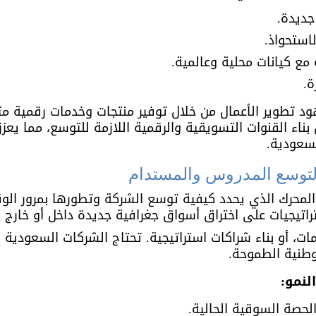
جديدة.
استحواذ.
 مع كيانات محلية وعالمية.
ة.
د تطوير الأعمال من خلال توفير منتجات وخدمات رقمية م
ء القنوات التسويقية والرقمية اللازمة للتوسع، مما يعزز
لسعودية.
التوسع المدروس والمستدام
و المحرك الذي يحدد كيفية توسع الشركة وتطورها بمرور الو
راتيجيات على اختراق أسواق جغرافية جديدة داخل أو خارج ا
مات، أو بناء شراكات استراتيجية. تحتاج الشركات السعودية إ
وطنية الطموحة.
لنمو:
الحصة السوقية الحالية.