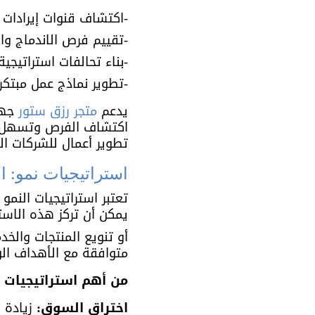
-اكتشاف قنوات إيرادات 
-تقييم فرص الاندماج وال
-بناء تحالفات استراتيجية
-تطوير نماذج عمل مبتكر
يدعم 
متجر رزق ستور
 جهو
اكتشاف الفرص وتسهل بنا
تطوير أعمال للشركات ا
استراتيجيات نمو: 
تعتبر استراتيجيات النم
يمكن أن تركز هذه الاست
أو تنويع المنتجات والخد
متوافقة مع الأهداف ال
من أهم استراتيجيات ا
اختراق السوق:
 زيادة 