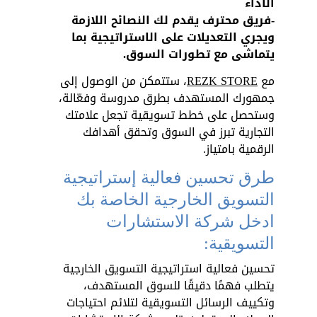
الأداء
-فريق محترف يقدم لك النصائح اللازمة 
ويجري التعديلات على الاستراتيجية بما 
يتماشى مع تطورات السوق.
مع 
REZK STORE
، ستتمكن من الوصول إلى 
جمهورك المستهدف بطرق مدروسة وفعّالة، 
وستحصل على خطط تسويقية تجعل علامتك 
التجارية تبرز في السوق وتحقق أهدافك 
الرقمية بامتياز.
طرق تحسين فعالية إستراتيجية 
التسويق الخارجية الخاصة بك 
ادخل شركة الاستشارات 
التسويقية:
تحسين فعالية استراتيجية التسويق الخارجية 
يتطلب فهمًا دقيقًا للسوق المستهدف، 
وتكييف الرسائل التسويقية لتلائم احتياجات 