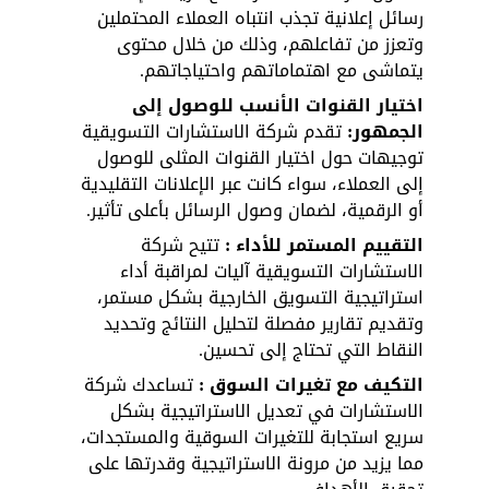
رسائل إعلانية تجذب انتباه العملاء المحتملين 
وتعزز من تفاعلهم، وذلك من خلال محتوى 
يتماشى مع اهتماماتهم واحتياجاتهم.
اختيار القنوات الأنسب للوصول إلى 
الجمهور:
 تقدم شركة الاستشارات التسويقية 
توجيهات حول اختيار القنوات المثلى للوصول 
إلى العملاء، سواء كانت عبر الإعلانات التقليدية 
أو الرقمية، لضمان وصول الرسائل بأعلى تأثير.
التقييم المستمر للأداء :
 تتيح شركة 
الاستشارات التسويقية آليات لمراقبة أداء 
استراتيجية التسويق الخارجية بشكل مستمر، 
وتقديم تقارير مفصلة لتحليل النتائج وتحديد 
النقاط التي تحتاج إلى تحسين.
التكيف مع تغيرات السوق :
 تساعدك شركة 
الاستشارات في تعديل الاستراتيجية بشكل 
سريع استجابة للتغيرات السوقية والمستجدات، 
مما يزيد من مرونة الاستراتيجية وقدرتها على 