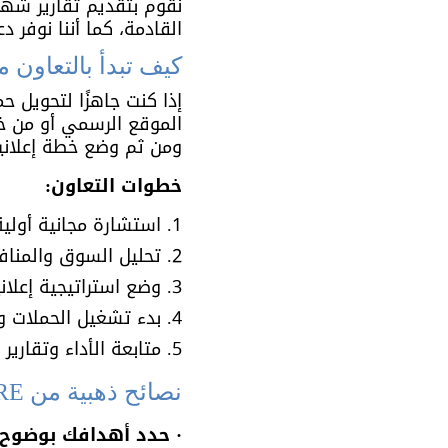
نقوم بتقديم تقارير شهر
القادمة، كما أننا نوفر د
كيف تبدأ بالتعاون مع REZKSTORE كـ خبير إعلانات جوجل ال
إذا كنت جاهزًا لتحويل ح
الموقع الرسمي أو من خ
ومن ثم وضع خطة إعلاني
خطوات التعاون:
1. استشارة مجانية أولية .
2. تحليل السوق والمنافسين .
3. وضع استراتيجية إعلانية مخصصة .
4. بدء تشغيل الحملات وتحسينها باستمرار .
5. متابعة الأداء وتقارير دورية .
نصائح ذهبية من REZKSTORE لنجاح حملاتك على جوجل
· حدد أهدافك بوضوح: