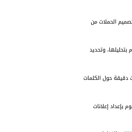
أو ت Shopping Campaigns، فإننا نقوم بتصميم الحملات من 
م بتحليلها، وتحديد 
ث دقيقة حول الكلمات 
م بإعداد إعلانات 