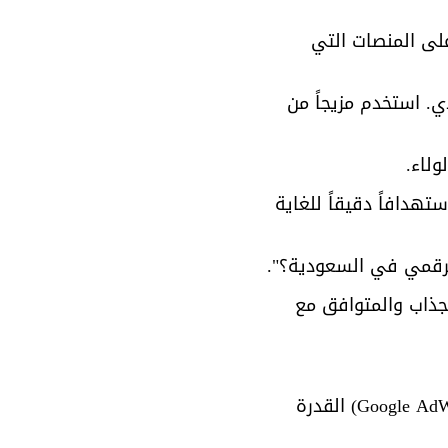
لى المنصات التي 
. استخدم مزيجاً من 
ولاء.
تهدافاً دقيقاً للغاية 
لرقمي في السعودية؟".
جذاب والمتوافق مع 
بينما يأخذ الـ SEO وقتاً ليؤتي ثماره، تمنحك إعلانات جوجل (المعروفة سابقاً بـ Google AdWords) القدرة 