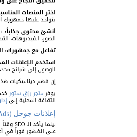
لتحقيق النجاح على وس
اختر المنصات المناسبة
يتواجد عليها جمهورك ا
أنشئ محتوى جذاباً:
 ي
الصور، الفيديوهات، ال
تفاعل مع جمهورك:
 ال
استخدم الإعلانات الم
للوصول إلى شرائح محدد
إن فهم ديناميكيات هذه
يوفر 
متجر رزق ستور
 خدم
الثقافة المحلية إلى 
إدا
إعلانات جوجل (Google Ads) لنتائج سريعة
على الظهور فوراً في أع