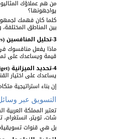
من هم عملاؤك المثاليون
يواجهونها؟ 
كلما كان فهمك لجمهورك
بين المناطق المختلفة، 
3-تحليل المنافسين (Analyze Your Competitors):
ماذا يفعل منافسوك في
قيمة ويساعدك على تمييز
4-تحديد الميزانية (Set Your Budget):
يساعدك على اختيار القنو
إن بناء استراتيجية متك
التسويق عبر وسائل التواص
تعتبر المملكة العربية 
شات، تويتر، انستغرام، 
بل هي قنوات تسويقية قو