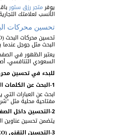
يوفر 
متجر رزق ستور
 باق
الأنسب لعلامتك التجار
تحسين محركات البحث 
البحث مثل جوجل عندما 
يعتبر الظهور في الصفحة
السعودي التنافسي، أصبح الـ SEO ضرورة لا 
للبدء في تحسين محركا
1-البحث عن الكلمات المفتاحية (Keyword Research):
ابحث عن العبارات التي
مفتاحية محلية مثل "شر
2-التحسين داخل الصفحة (On-Page SEO):
يتضمن تحسين عناوين ال
3-التحسين التقني (Technical SEO):