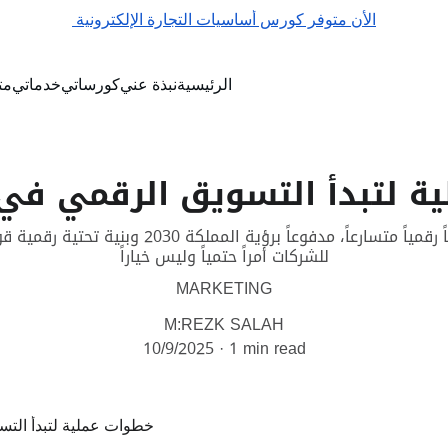
الأن متوفر كورس أساسيات التجارة الإلكترونية 
الرئيسية
نبذة عني
كورساتي
خدماتي
مت
ة لتبدأ التسويق الرقمي في
يشهد السوق السعودي تحولاً رقمياً متسارعاً، مدفوعا
للشركات أمراً حتمياً وليس خياراً
MARKETING
M:REZK SALAH
10/9/2025
1 min read