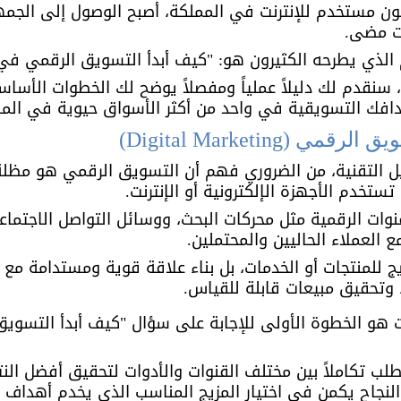
جود أكثر من 35 مليون مستخدم للإنترنت في المملكة، أصبح الوصول إل
ت مضى. 
الذي يطرحه الكثيرون هو: "كيف أبدأ التسويق الرقمي في
سنقدم لك دليلاً عملياً ومفصلاً يوضح لك الخطوات الأسا
افك التسويقية في واحد من أكثر الأسواق حيوية في الم
(Digital Marketing)
ل التقنية، من الضروري فهم أن التسويق الرقمي هو مظل
ستخدم الأجهزة الإلكترونية أو الإنترنت. 
ات الرقمية مثل محركات البحث، ووسائل التواصل الاجتماعي،
 العملاء الحاليين والمحتملين. 
للمنتجات أو الخدمات، بل بناء علاقة قوية ومستدامة مع ا
، وتحقيق مبيعات قابلة للقياس.
هو الخطوة الأولى للإجابة على سؤال "كيف أبدأ التسوي
طلب تكاملاً بين مختلف القنوات والأدوات لتحقيق أفضل النت
نجاح يكمن في اختيار المزيج المناسب الذي يخدم أهداف 