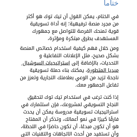
ختاماً
في الختام، يمكن القول أن تيك توك هو أكثر 
من مجرد منصة ترفيهية؛ إنه أداة تسويقية 
قوية تمنحك الفرصة للتواصل مع جمهورك 
المستهدف بطرق مبتكرة ومؤثرة، 
ومن خلال فهم كيفية استخدام خصائص المنصة 
بشكل صحيح، مثل الإعلانات التفاعلية و 
التحديات، بالإضافة إلى 
استراتيجيات السوشيال 
ميديا المتطورة
، يمكنك بناء حملة تسويقية 
ناجحة تزيد من الوعي بعلامتك التجارية وتعزز من 
تفاعل الجمهور معك.
إذا كنت ترغب في استخدام تيك توك لتحقيق 
النجاح التسويقي لمشروعك، فإن استثمارك في 
استراتيجيات تسويقية مدروسة يمكن أن يحدث 
فارقًا كبيرًا في نمو أعمالك، وتذكر أن المفتاح 
هو أن تكون مبدعًا، أن تكون حاضرًا في اللحظة، 
وأن تستفيد من أحدث الاتجاهات والتقنيات التي 