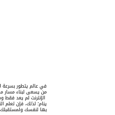
في عالم يتطور بسرعة ال
من يسعى لبناء مسار مه
 الإنترنت لم يعد فقط و
ينام؛ لذلك، فإن تعلم ا
بها لنفسك ولمستقبلك 