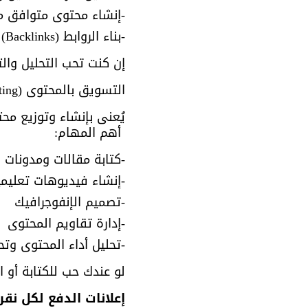
-إنشاء محتوى متوافق مع O
-بناء الروابط (Backlinks)
إن كنت تحب التحليل والت
التسويق بالمحتوى (Content Marketing)
يُعنى بإنشاء وتوزيع محت
 أهم المهام:
-كتابة مقالات ومدونات
-إنشاء فيديوهات تعليمي
-تصميم الإنفوجرافيك
-إدارة تقاويم المحتوى
-تحليل أداء المحتوى وت
لو عندك حب للكتابة أو 
إعلانات الدفع لكل نقرة (- Pay Per Click