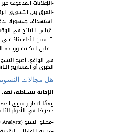
-الإعلانات المدفوعة عبر ا
-الفرق بين التسويق الر
-استهداف جمهورك بدق
-قياس النتائج في الوق
-تحسين الأداء بناءً على ا
-تقليل التكلفة وزيادة ال
في الواقع، أصبح التسوي
الكبرى أو المشاريع الناش
هل مجالات التسويق
الإجابة ببساطة: نعم، 
وفقًا لتقارير سوق الع
خصوصًا في الأدوار التالي
-محللو السيو (SEO Analysts)
-مديرو الإعلانات الرقمية (PC Managers