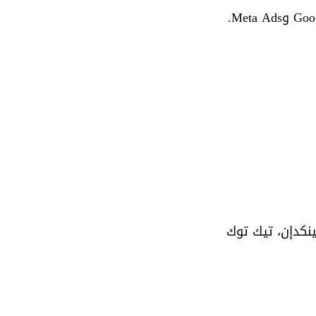
ينكدإن، تيك توك 